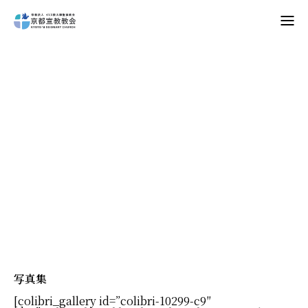
Home
会
次
期
リ
ー
ダ
ー
修
練
教会案内
礼拝・集会
牧師コラム
聖殿建築
NPO法人HOPE300
お知らせ・ミッションダイアリー
写真集
[colibri_gallery id=”colibri-10299-c9″