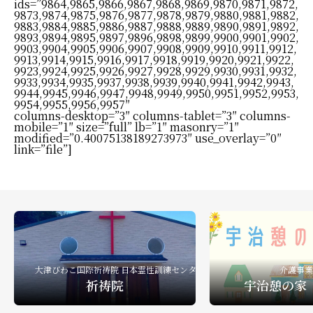
ids=”9864,9865,9866,9867,9868,9869,9870,9871,9872,
9873,9874,9875,9876,9877,9878,9879,9880,9881,9882,
9883,9884,9885,9886,9887,9888,9889,9890,9891,9892,
礼拝ビデオ
NPO活動
教会活動
9893,9894,9895,9897,9896,9898,9899,9900,9901,9902,
9903,9904,9905,9906,9907,9908,9909,9910,9911,9912,
9913,9914,9915,9916,9917,9918,9919,9920,9921,9922,
9923,9924,9925,9926,9927,9928,9929,9930,9931,9932,
9933,9934,9935,9937,9938,9939,9940,9941,9942,9943,
9944,9945,9946,9947,9948,9949,9950,9951,9952,9953,
9954,9955,9956,9957″
columns-desktop=”3″ columns-tablet=”3″ columns-
mobile=”1″ size=”full” lb=”1″ masonry=”1″
modified=”0.40075138189273973″ use_overlay=”0″
link=”file”]
大津びわこ国際祈祷院 日本霊性訓練センター
介護事業
祈祷院
宇治憩の家