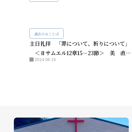
過去のみことば
主日礼拝 「罪について、祈りについて」
＜Ⅱサムエル12章15－23節＞ 美 直子
2014.06.15
師