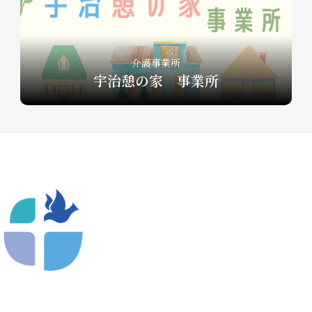
介護事業所
宇治憩の家 事業所
〒612-8404 京都市深草向川原町39-15