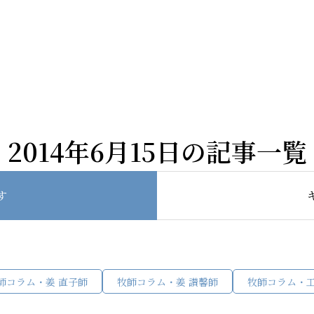
2014年6月15日の記事一覧
Home
す
教会案内
師コラム・姜 直子師
牧師コラム・姜 讃馨師
牧師コラム・
礼拝・集