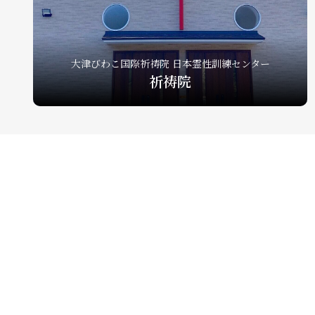
大津びわこ国際祈祷院 日本霊性訓練センター
祈祷院