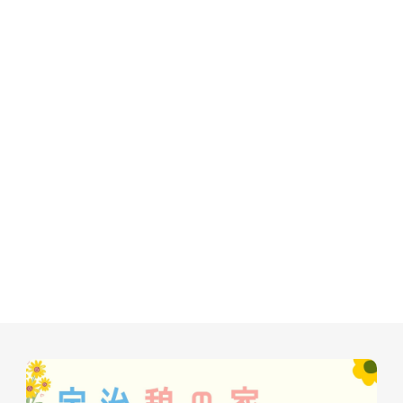
牧師コラ
聖殿建築
NPO法人H
お知らせ