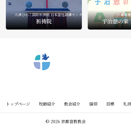
大津びわこ国際祈祷院 日本霊性訓練センター
介護事業
祈祷院
宇治憩の家
〒612-8404 京都市深草向川原町39-15
トップページ
牧師紹介
教会紹介
信仰
目標
礼
© 2026 京都宣教教会