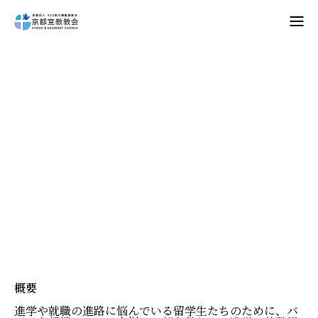
Home
教会案内
進学相談
礼拝・集会
牧師コラム
聖殿建築
NPO法人HOPE300
お知らせ・ミッションダイアリー
概要
進学や就職の進路に悩んでいる留学生たちのために、バ