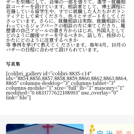
ザーを契機にして、会場の一部を借りて、進学・就職相
談コーナーを設けています。相談者として、博士課程に
在籍している留学生や、すでに就職した人たちがボラン
礼拝ビデオ
NPO活動
教会活動
ティアとして来てくださり、色々とサポートをしてくだ
さっています。さらに、就職相談は実際、就職相談に係
わっているジョブパークの相談の方に来てくださり、履
歴書の自己アピールの書き方からはじめ、外国人として
どのように面接マナーを守るべきか、話し方、挨拶のし
かたにどのように注意するべきか
等 事例を挙げて教えてく ださいます。毎年4月、10月の
バザーの日程に合わせて設けられています。
写真集
[colibri_gallery id=”colibri-8835-c14″
ids=”8854,8856,8857,8858,8859,8860,8862,8863,8864,
8865″ columns-desktop=”3″ columns-tablet=”3″
columns-mobile=”1″ size=”full” lb=”1″ masonry=”1″
modified=”0.6833777622108903″ use_overlay=”0″
link=”file”]