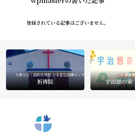
wpmasterの書いた記事
礼拝ビデオ
NPO活動
教会活動
登録されている記事はございません。
大津びわこ国際祈祷院 日本霊性訓練センター
介護事業
祈祷院
宇治憩の家