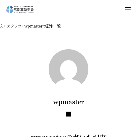
Home
スタッフ
wpmasterの記事一覧
教会案内
礼拝・集会
牧師コラム
聖殿建築
wpmaster
NPO法人HOPE300
お知らせ・ミッションダイアリー