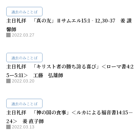
過去のみことば
主日礼拝 「真の友」Ⅱサムエル15:1‐12,30-37 姜 讃
馨師
2022.03.27
過去のみことば
主日礼拝 「キリスト者の勝ち誇る喜び」＜ローマ書4:2
5ー5:11＞ 工藤 弘雄師
2022.03.20
過去のみことば
主日礼拝 「神の国の食事」＜ルカによる福音書14:15－
24＞ 姜 直子師
2022.03.13