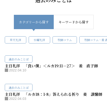
礼拝ビデオ
NPO活動
教会活動
カテゴリーから探す
キーワードから探す
早天礼拝
水曜礼拝
牧師コラム
牧師コラム・姜 
過去のみことば
主日礼拝 「良い僕」＜ルカ19:11－27＞ 姜 直子師
2022.04.10
過去のみことば
主日礼拝 「ルカ18：1-8」答えられる祈り 姜 讃馨師
2022.04.03