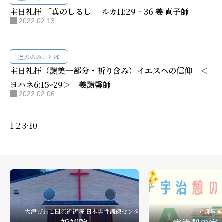
主日礼拝 「真のしるし」 ルカ11:29‐36 姜 直子師
2022.02.13
過去のみことば
主日礼拝（讃美一部分・祈り含み）イエスへの信仰 ＜
ヨハネ6:15ｰ29＞ 姜讃馨師
2022.02.06
1
2
3
…
10
大津びわこ国際祈祷院 日本霊性訓練センター
介護事業