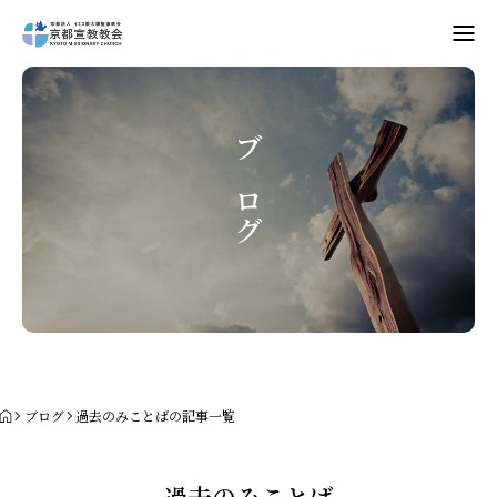
Home
教会案内
ブログ
礼拝・集会
牧師コラム
聖殿建築
NPO法人HOPE300
ブログ
過去のみことばの記事一覧
お知らせ・ミッションダイアリー
過去のみことば