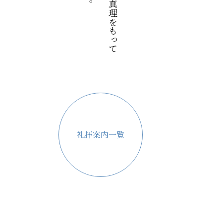
礼拝案内一覧