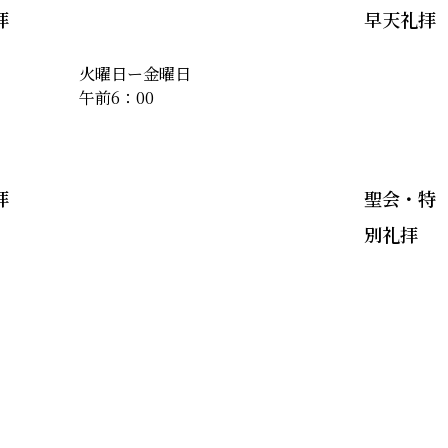
拝
早天礼拝
火曜日ー金曜日
午前6：00
拝
聖会・特
別礼拝