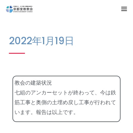
Home
2022年1月19日
教会案内
礼拝・集会
牧師コラム
教会の建築状況
聖殿建築
七組のアンカーセットが終わって、今は鉄
NPO法人HOPE300
筋工事と奥側の土埋め戻し工事が行われて
います。報告は以上です。
お知らせ・ミッションダイアリー