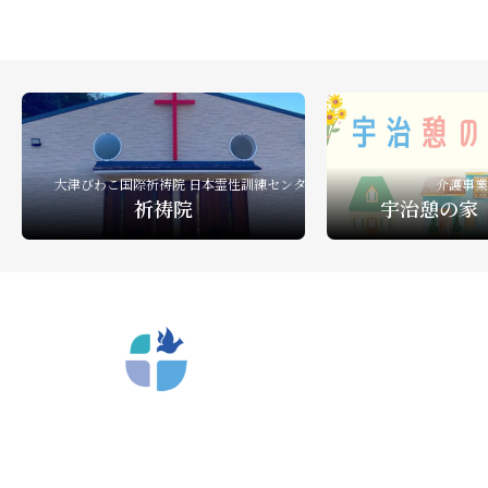
礼拝ビデオ
NPO活動
教会活動
大津びわこ国際祈祷院 日本霊性訓練センター
介護事業
祈祷院
宇治憩の家
〒612-8404 京都市深草向川原町39-15