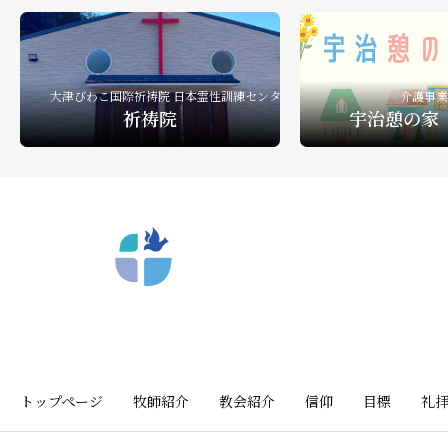
礼拝ビデオ
NPO活動
教会活動
大津びわこ国際祈祷院 日本霊性訓練センター
介護事業
祈祷院
宇治憩の家
〒612-8404 京都市深草向川原町39-15
トップページ
牧師紹介
教会紹介
信仰
目標
礼