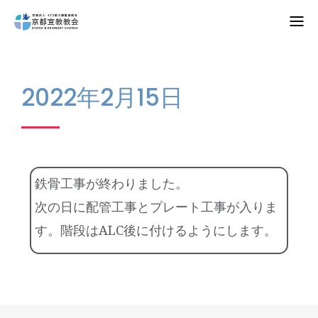
Home
2022年2月15日
教会案内
礼拝・集会
牧師コラム
鉄骨工事が終わりました。
聖殿建築
次の日に配管工事とプレート工事が入りま
す。階段はALC後に付けるようにします。
NPO法人HOPE300
お知らせ・ミッションダイアリー