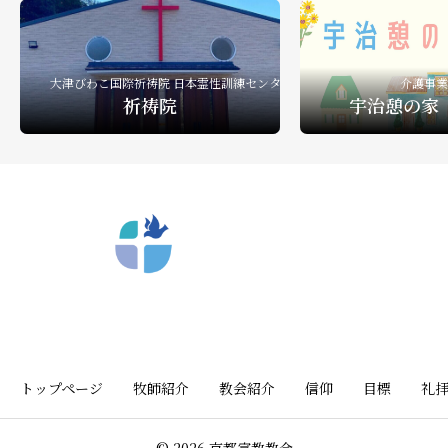
礼拝ビデオ
NPO活動
教会活動
大津びわこ国際祈祷院 日本霊性訓練センター
介護事業
祈祷院
宇治憩の家
〒612-8404 京都市深草向川原町39-15
トップページ
牧師紹介
教会紹介
信仰
目標
礼