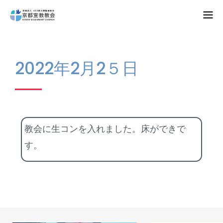
Home
2022年2月2５日
教会案内
礼拝・集会
牧師コラム
教会に生コンを入れました。床ができで
聖殿建築
す。
NPO法人HOPE300
お知らせ・ミッションダイアリー