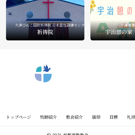
礼拝ビデオ
NPO活動
教会活動
大津びわこ国際祈祷院 日本霊性訓練センター
介護事業
祈祷院
宇治憩の家
〒612-8404 京都市深草向川原町39-15
トップページ
牧師紹介
教会紹介
信仰
目標
礼