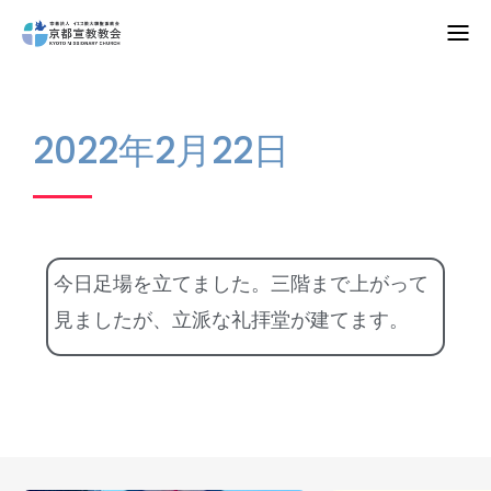
Home
2022年2月22日
教会案内
礼拝・集会
牧師コラム
今日足場を立てました。三階まで上がって
聖殿建築
見ましたが、立派な礼拝堂が建てます。
NPO法人HOPE300
お知らせ・ミッションダイアリー