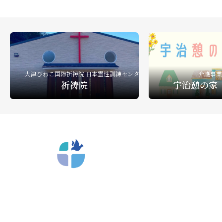
礼拝ビデオ
NPO活動
教会活動
大津びわこ国際祈祷院 日本霊性訓練センター
介護事業
祈祷院
宇治憩の家
〒612-8404 京都市深草向川原町39-15