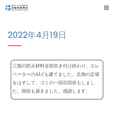
Home
2022年4月19日
教会案内
礼拝・集会
牧師コラム
三階の防火材料全部吹き付け終わり、エレ
聖殿建築
ベーターのALCも建てました。北側の足場
をはずして、ゴミの一回目回収もしまし
NPO法人HOPE300
た。階段も届きました。感謝します。
お知らせ・ミッションダイアリー