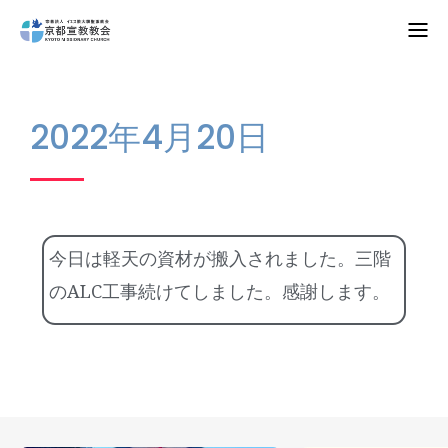
Home
2022年4月20日
教会案内
礼拝・集会
牧師コラム
今日は軽天の資材が搬入されました。三階
聖殿建築
のALC工事続けてしました。感謝します。
NPO法人HOPE300
お知らせ・ミッションダイアリー