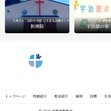
礼拝ビデオ
NPO活動
教会活動
大津びわこ国際祈祷院 日本霊性訓練センター
介護事業
祈祷院
宇治憩の家
〒612-8404 京都市深草向川原町39-15
トップページ
牧師紹介
教会紹介
信仰
目標
礼