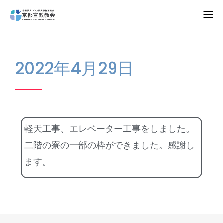
Home
2022年4月29日
教会案内
礼拝・集会
牧師コラム
軽天工事、エレベーター工事をしました。
聖殿建築
二階の寮の一部の枠ができました。感謝し
ます。
NPO法人HOPE300
お知らせ・ミッションダイアリー