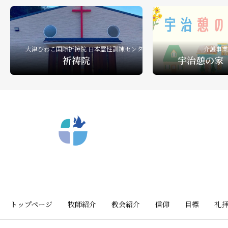
礼拝ビデオ
NPO活動
教会活動
大津びわこ国際祈祷院 日本霊性訓練センター
介護事業
祈祷院
宇治憩の家
〒612-8404 京都市深草向川原町39-15
トップページ
牧師紹介
教会紹介
信仰
目標
礼