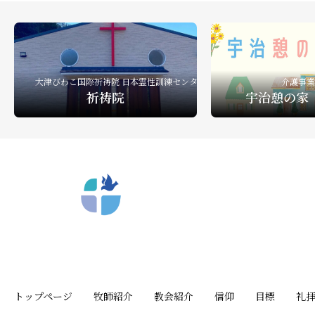
礼拝ビデオ
NPO活動
教会活動
大津びわこ国際祈祷院 日本霊性訓練センター
介護事業
祈祷院
宇治憩の家
〒612-8404 京都市深草向川原町39-15
トップページ
牧師紹介
教会紹介
信仰
目標
礼