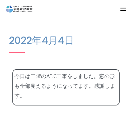
Home
2022年4月4日
教会案内
礼拝・集会
牧師コラム
今日は二階のALC工事をしました。窓の形
聖殿建築
も全部見えるようになってます。感謝しま
す。
NPO法人HOPE300
お知らせ・ミッションダイアリー