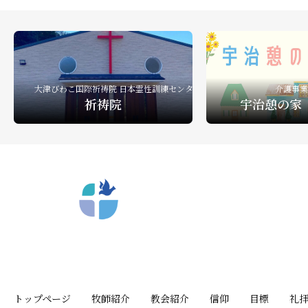
礼拝ビデオ
NPO活動
教会活動
大津びわこ国際祈祷院 日本霊性訓練センター
介護事業
祈祷院
宇治憩の家
〒612-8404 京都市深草向川原町39-15
トップページ
牧師紹介
教会紹介
信仰
目標
礼