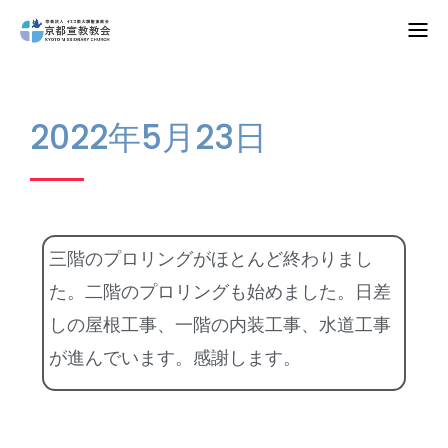
Home
2022年5月23日
教会案内
礼拝・集会
牧師コラム
三階のプロリングがほとんど終わりまし
聖殿建築
た。二階のプロリングも始めました。日差
しの屋根工事、一階の内装工事、水道工事
NPO法人HOPE300
が進んでいます。感謝します。
お知らせ・ミッションダイアリー