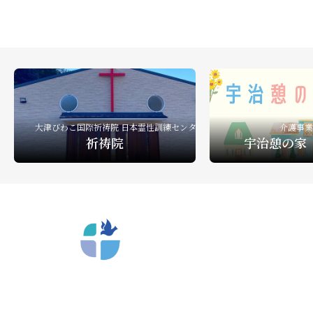
礼拝ビデオ
NPO活動
教会活動
大津びわこ国際祈祷院 日本霊性訓練センター
介護事業
祈祷院
宇治憩の家
〒612-8404 京都市深草向川原町39-15