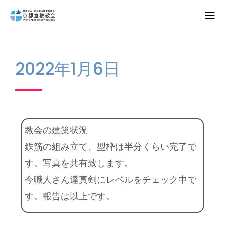
Home
2022年1月6日
教会案内
礼拝・集会
牧師コラム
教会の建築状況
聖殿建築
鉄筋の組み立て、型枠は半分くらい完了で
す。写真を共有致します。
NPO法人HOPE300
今職人さん達真剣にレベルをチェック中で
お知らせ・ミッションダイアリー
す。報告は以上です。