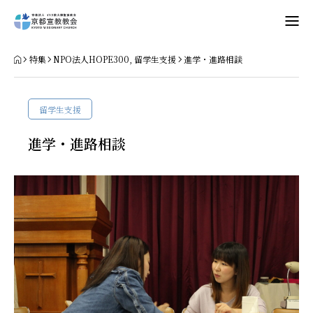
Home
特集
NPO法人HOPE300
,
留学生支援
進学・進路相談
教会案内
留学生支援
礼拝・集会
進学・進路相談
牧師コラム
聖殿建築
NPO法人HOPE300
お知らせ・ミッションダイアリー