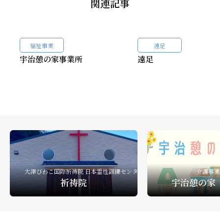
関連記事
福祉事業
遠足
宇治憩の家事業所
遠足
大津びわこ国際祈祷院 日本霊性訓練センター
介護事業
祈祷院
宇治憩の家