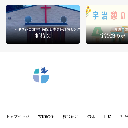
大津びわこ国際祈祷院 日本霊性訓練センター
介護事業
祈祷院
宇治憩の家
〒612-8404 京都市深草向川原町39-15
トップページ
牧師紹介
教会紹介
信仰
目標
礼