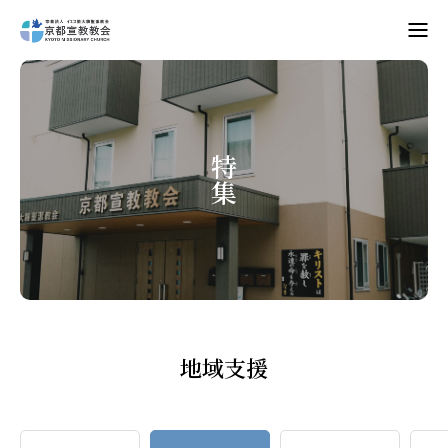
Home
教会案内
特集
礼拝・集会
牧師コラム
聖殿建築
NPO法人HOPE300
地域支援
お知らせ・ミッションダイアリー