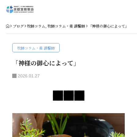
Home
ブログ
牧師コラム
,
牧師コラム・姜 讃馨師
「神様の御心によって」
教会案内
牧師コラム・姜 讃馨師
礼拝・集会
「神様の御心によって」
牧師コラム
2026.01.27
聖殿建築
NPO法人HOPE300
お知らせ・ミッションダイアリー