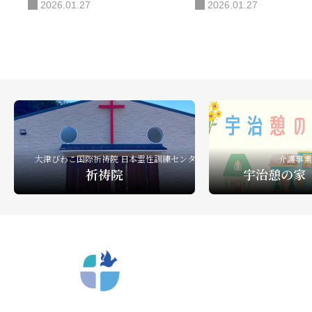
2026.01.27
2026.01.27
大津びわこ国際祈祷院 日本霊性訓練センター
介護事業
祈祷院
宇治憩の家
〒612-8404 京都市深草向川原町39-15