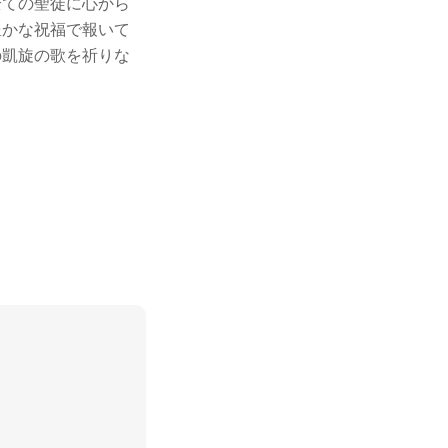
全ての聖徒に心から
豊かな祝福で報いて
の凱旋の歌を祈りな
会
ム