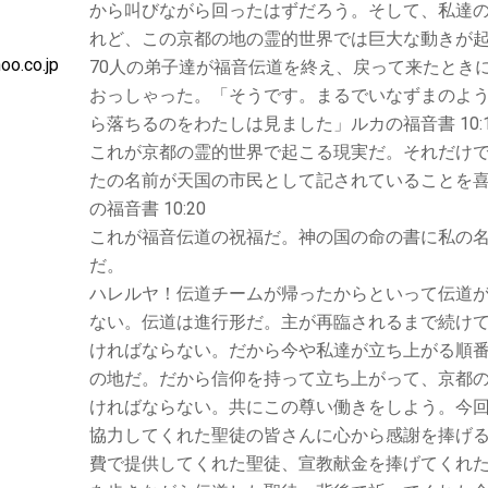
から叫びながら回ったはずだろう。そして、私達
れど、この京都の地の霊的世界では巨大な動きが
oo.co.jp
70人の弟子達が福音伝道を終え、戻って来たとき
おっしゃった。「そうです。まるでいなずまのよ
ら落ちるのをわたしは見ました」ルカの福音書 10:1
これが京都の霊的世界で起こる現実だ。それだけ
たの名前が天国の市民として記されていることを
の福音書 10:20
これが福音伝道の祝福だ。神の国の命の書に私の
だ。
ハレルヤ！伝道チームが帰ったからといって伝道
ない。伝道は進行形だ。主が再臨されるまで続け
ければならない。だから今や私達が立ち上がる順
の地だ。だから信仰を持って立ち上がって、京都
ければならない。共にこの尊い働きをしよう。今
協力してくれた聖徒の皆さんに心から感謝を捧げ
費で提供してくれた聖徒、宣教献金を捧げてくれた