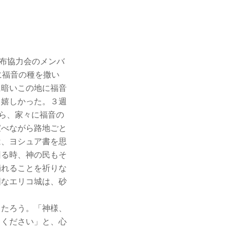
布協力会のメンバ
に福音の種を撒い
に暗いこの地に福音
て嬉しかった。３週
がら、家々に福音の
宣べながら路地ごと
は、ヨシュア書を思
回る時、神の民もそ
崩れることを祈りな
固なエリコ城は、砂
ったろう。「神様、
てください」と、心