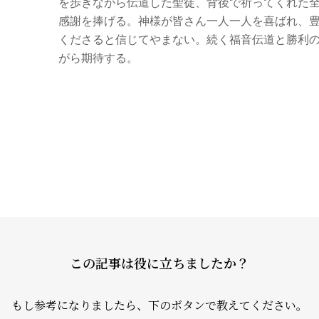
を歩きながら伝道した聖徒、背後で祈ってくれた
感謝を捧げる。神様が皆さん一人一人を喜ばれ、
くださると信じてやまない。続く福音伝道と勝利
がら期待する。
Home
教会案内
礼拝・集
この記事は役に立ちましたか？
牧師コラ
もし参考になりましたら、下のボタンで教えてください。