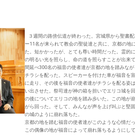
３週間の路傍伝道が終わった。宮城県から聖書配
ー11名が来られて教会の聖徒達と共に、京都の地
た。短かかったが、とても尊い時間だった。霊的
の明るい光を照らし、命の道を照らすことが出来
間延べ300名の福音の使者達が京都の地を踏みな
チラシを配った。スピーカーを付けた車が福音を
に走り、その後を福音の使者達がチラシを配る姿
い出させた。祭司達が神の箱を担いでエリコ城を
の後についてエリコの地を踏み歩いた。この地が
がら回った。そして、みんなが声を上げ叫ぶと堅
の城のように崩れ落ちた。
京都の地を踏む福音の使者達がこのような心情だ
この偶像の地が福音によって崩れ落ちるようにし