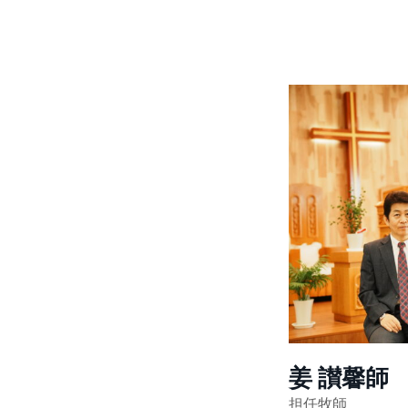
姜 讃馨師
担任牧師