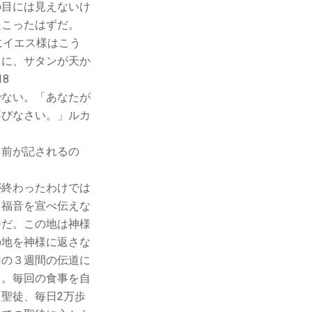
の目には見えないけ
起こったはずだ。
にイエス様はこう
うに、サタンが天か
8
でない。「あなたが
喜びなさい。」ルカ
名前が記されるの
が終わったわけでは
て福音を宣べ伝えな
番だ。この地は神様
の地を神様に返さな
回の３週間の伝道に
る。毎回の食事を自
聖徒、毎日2万歩