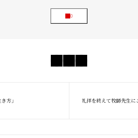
聖殿建築
NPO法人H
お知らせ
生き方」
礼拝を終えて牧師先生に