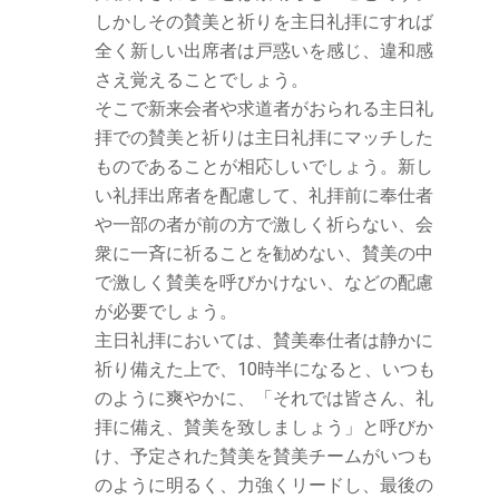
しかしその賛美と祈りを主日礼拝にすれば
全く新しい出席者は戸惑いを感じ、違和感
さえ覚えることでしょう。
そこで新来会者や求道者がおられる主日礼
拝での賛美と祈りは主日礼拝にマッチした
ものであることが相応しいでしょう。新し
い礼拝出席者を配慮して、礼拝前に奉仕者
や一部の者が前の方で激しく祈らない、会
衆に一斉に祈ることを勧めない、賛美の中
で激しく賛美を呼びかけない、などの配慮
が必要でしょう。
主日礼拝においては、賛美奉仕者は静かに
祈り備えた上で、10時半になると、いつも
のように爽やかに、「それでは皆さん、礼
拝に備え、賛美を致しましょう」と呼びか
け、予定された賛美を賛美チームがいつも
のように明るく、力強くリードし、最後の