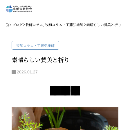
Home
ブログ
牧師コラム
,
牧師コラム・工藤弘雄師
素晴らしい賛美と祈り
教会案内
牧師コラム・工藤弘雄師
礼拝・集会
素晴らしい賛美と祈り
牧師コラム
2026.01.27
聖殿建築
NPO法人HOPE300
お知らせ・ミッションダイアリー