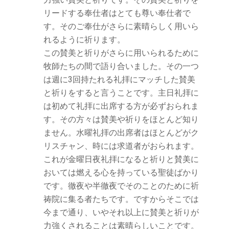
リードする奉仕者はとても尊い奉仕者で
す。そのご奉仕がさらに素晴らしく用いら
れるように祈ります。
この賛美と祈りがさらに用いられるために
牧師たちの間で語り合いました。その一つ
は週に3回持たれる礼拝にマッチした賛美
と祈りをすると言うことです。主日礼拝に
は初めて礼拝に出席する方が必ずおられま
す。その方々は賛美や祈りをほとんど知り
ません。水曜礼拝の出席者はほとんどがク
リスチャン、時には求道者がおられます。
これが金曜日夜礼拝になると祈りと賛美に
おいては燃える心を持っている聖徒ばかり
です。徹夜や半徹夜でそのことのために祈
祷院に集る者たちです。ですからそこでは
今まで通り、いやそれ以上に賛美と祈りが
力強くされることは素晴らしいことです。