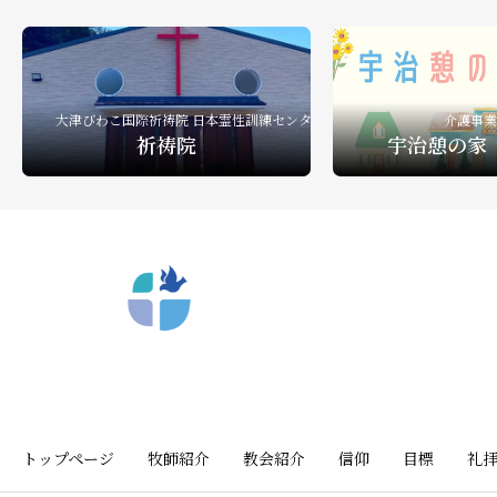
大津びわこ国際祈祷院 日本霊性訓練センター
介護事業
祈祷院
宇治憩の家
〒612-8404 京都市深草向川原町39-15
トップページ
牧師紹介
教会紹介
信仰
目標
礼