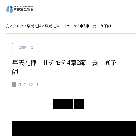
Home
ブログ
早天礼拝
早天礼拝 Ⅱテモテ4章2節 姜 直子師
教会案内
早天礼拝
礼拝・集会
早天礼拝 Ⅱテモテ4章2節 姜 直子
師
牧師コラム
2021.12.16
聖殿建築
NPO法人HOPE300
お知らせ・ミッションダイアリー