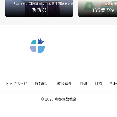
大津びわこ国際祈祷院 日本霊性訓練センター
介護事業
祈祷院
宇治憩の家
〒612-8404 京都市深草向川原町39-15
トップページ
牧師紹介
教会紹介
信仰
目標
礼
© 2026 京都宣教教会