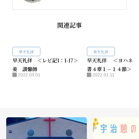
関連記事
早天礼拝
早天礼拝
早天礼拝 ＜レビ記1：1-17＞
早天礼拝 ＜ヨハネに
姜 讃馨師
書４章１－１４節＞ 
2022.03.01
2022.01.11