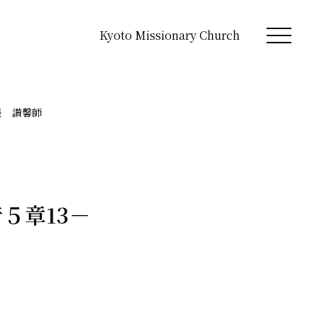
Kyoto Missionary Church
姜 讃馨師
５章13－