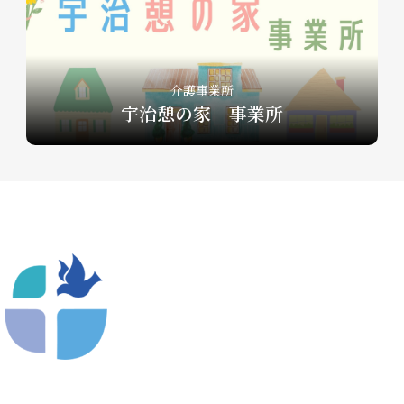
介護事業所
宇治憩の家 事業所
〒612-8404 京都市深草向川原町39-15