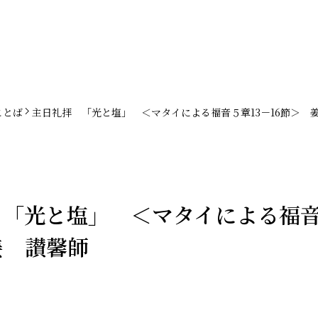
ことば
主日礼拝 「光と塩」 ＜マタイによる福音５章13－16節＞ 
「光と塩」 ＜マタイによる福音
姜 讃馨師