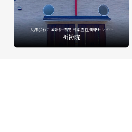
大津びわこ国際祈祷院 日本霊性訓練センター
祈祷院