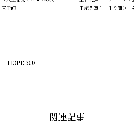
Home
 直子師
王記５章１－１９節＞ 
教会案内
HOPE 300
礼拝・集
牧師コラ
関連記事
聖殿建築