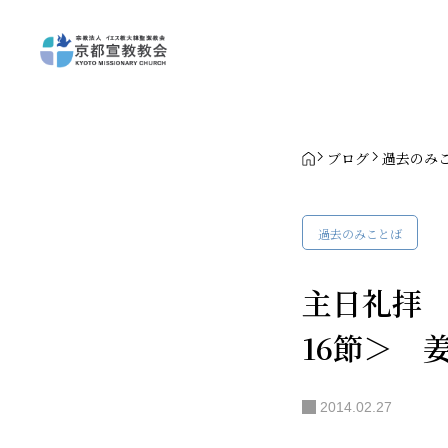
ブログ
過去のみ
過去のみことば
主日礼拝 
16節＞ 
2014.02.27