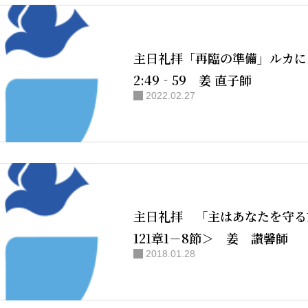
NPO法人H
主日礼拝「再臨の準備」ルカに
2:49‐59 姜 直子師
2022.02.27
お知らせ
主日礼拝 「主はあなたを守る
121章1－8節＞ 姜 讃馨師
2018.01.28