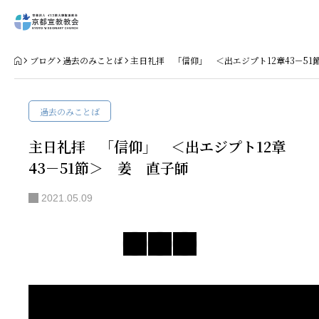
Home
ブログ
過去のみことば
主日礼拝 「信仰」 ＜出エジプト12章43－51
教会案内
過去のみことば
礼拝・集会
主日礼拝 「信仰」 ＜出エジプト12章
43－51節＞ 姜 直子師
牧師コラム
2021.05.09
聖殿建築
NPO法人HOPE300
お知らせ・ミッションダイアリー