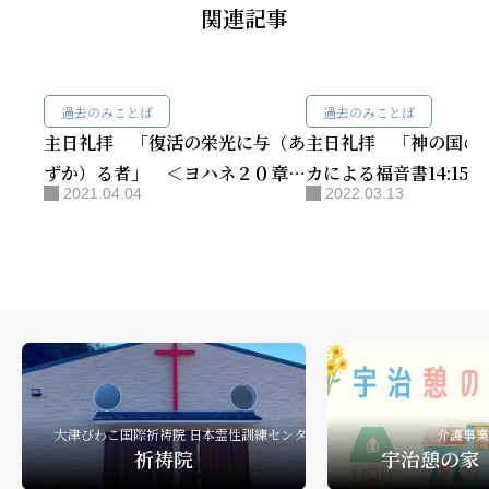
関連記事
過去のみことば
過去のみことば
主日礼拝 「復活の栄光に与（あ
主日礼拝 「神の国の
ずか）る者」 ＜ヨハネ２０章１
カによる福音書14:15
2021.04.04
2022.03.13
－１８節＞ 姜 讃馨師
直子師
大津びわこ国際祈祷院 日本霊性訓練センター
介護事業
祈祷院
宇治憩の家