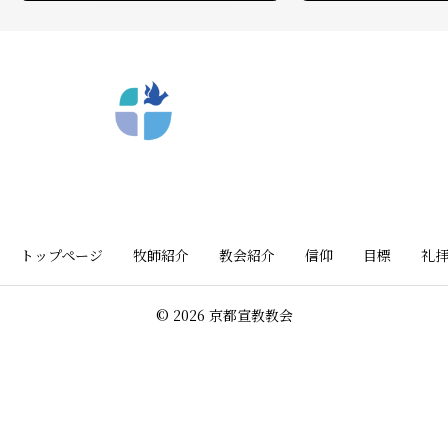
〒612-8404 京都市深草向川原町39-15
トップページ
牧師紹介
教会紹介
信仰
目標
礼
© 2026 京都宣教教会