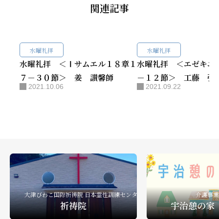
関連記事
水曜礼拝
水曜礼拝
水曜礼拝 ＜Ⅰサムエル１８章１
水曜礼拝 ＜エゼキエ
７－３０節＞ 姜 讃馨師
－１２節＞ 工藤 弘
2021.10.06
2021.09.22
大津びわこ国際祈祷院 日本霊性訓練センター
介護事業
祈祷院
宇治憩の家