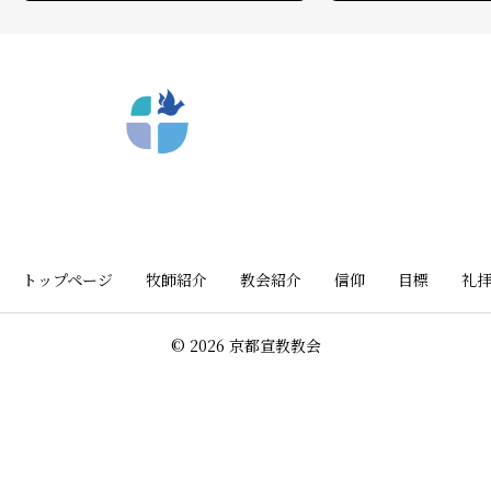
〒612-8404 京都市深草向川原町39-15
トップページ
牧師紹介
教会紹介
信仰
目標
礼
© 2026 京都宣教教会