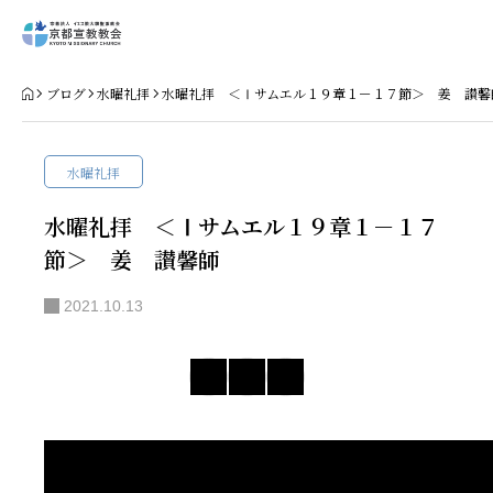
Home
ブログ
水曜礼拝
水曜礼拝 ＜Ⅰサムエル１９章１－１７節＞ 姜 讃馨
教会案内
水曜礼拝
礼拝・集会
水曜礼拝 ＜Ⅰサムエル１９章１－１７
節＞ 姜 讃馨師
牧師コラム
2021.10.13
聖殿建築
NPO法人HOPE300
お知らせ・ミッションダイアリー