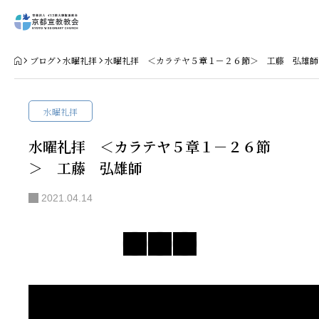
Home
ブログ
水曜礼拝
水曜礼拝 ＜カラテヤ５章１－２６節＞ 工藤 弘雄師
教会案内
水曜礼拝
礼拝・集会
水曜礼拝 ＜カラテヤ５章１－２６節
＞ 工藤 弘雄師
牧師コラム
2021.04.14
聖殿建築
NPO法人HOPE300
お知らせ・ミッションダイアリー