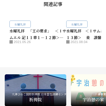
関連記事
水曜礼拝
水曜礼拝
水曜礼拝 「王の要求」 ＜Ⅰサ
水曜礼拝 ＜Ⅰサムエ
ムエル 記１１章１－１２節＞
１３節＞ 姜 讃馨師
2021.05.26
2021.08.04
姜 讃馨師
大津びわこ国際祈祷院 日本霊性訓練センター
介護事業
祈祷院
宇治憩の家