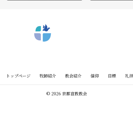
〒612-8404 京都市深草向川原町39-15
トップページ
牧師紹介
教会紹介
信仰
目標
礼
© 2026 京都宣教教会