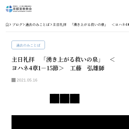
Home
ブログ
過去のみことば
主日礼拝 「湧き上がる救いの泉」 ＜ヨハネ4章
教会案内
過去のみことば
礼拝・集会
主日礼拝 「湧き上がる救いの泉」 ＜
ヨハネ4章1－15節＞ 工藤 弘雄師
牧師コラム
2021.05.16
聖殿建築
NPO法人HOPE300
お知らせ・ミッションダイアリー