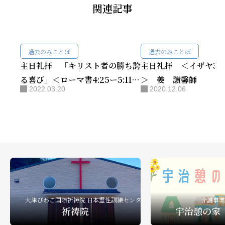
関連記事
過去のみことば
過去のみことば
主日礼拝 「キリスト者の勝ち誇
主日礼拝 ＜イザヤ38章
る喜び」＜ローマ書4:25ー5:11
＞ 姜 讃馨師
2022.03.20
2020.12.06
＞ 工藤 弘雄師
大津びわこ国際祈祷院 日本霊性訓練センター
介護事業
祈祷院
宇治憩の家