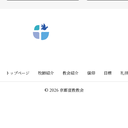
〒612-8404 京都市深草向川原町39-15
トップページ
牧師紹介
教会紹介
信仰
目標
礼
© 2026 京都宣教教会