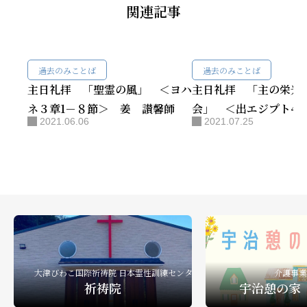
関連記事
過去のみことば
過去のみことば
主日礼拝 「聖霊の風」 ＜ヨハ
主日礼拝 「主の栄光
ネ３章1－８節＞ 姜 讃馨師
会」 ＜出エジプト40章
2021.06.06
2021.07.25
節＞ 姜 直子師
大津びわこ国際祈祷院 日本霊性訓練センター
介護事業
祈祷院
宇治憩の家