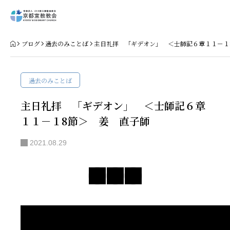
Home
ブログ
過去のみことば
主日礼拝 「ギデオン」 ＜士師記６章１１－１
教会案内
過去のみことば
礼拝・集会
主日礼拝 「ギデオン」 ＜士師記６章
１１－１8節＞ 姜 直子師
牧師コラム
2021.08.29
聖殿建築
NPO法人HOPE300
お知らせ・ミッションダイアリー