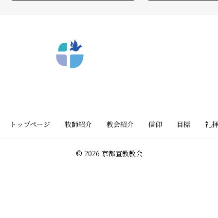
〒612-8404 京都市深草向川原町39-15
トップページ
牧師紹介
教会紹介
信仰
目標
礼
© 2026 京都宣教教会