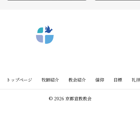
〒612-8404 京都市深草向川原町39-15
トップページ
牧師紹介
教会紹介
信仰
目標
礼
© 2026 京都宣教教会