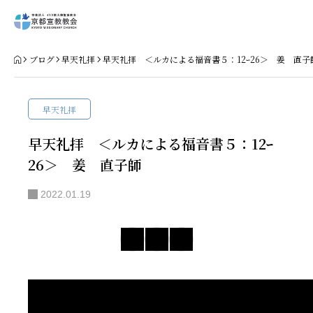
Home
ブログ
早天礼拝
早天礼拝 ＜ルカによる福音書５：12ｰ26＞ 姜 直子
教会案内
早天礼拝
礼拝・集会
早天礼拝 ＜ルカによる福音書５：12ｰ
26＞ 姜 直子師
牧師コラム
2022.01.19
聖殿建築
NPO法人HOPE300
お知らせ・ミッションダイアリー