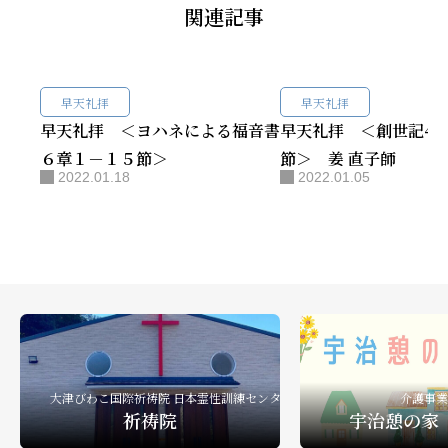
関連記事
早天礼拝
早天礼拝
早天礼拝 ＜ヨハネによる福音書
早天礼拝 ＜創世記41章
６章１－１５節＞
節＞ 姜 直子師
2022.01.18
2022.01.05
大津びわこ国際祈祷院 日本霊性訓練センター
介護事業
祈祷院
宇治憩の家