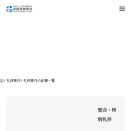
Home
礼拝案内
教会案内
礼拝・集会
牧師コラム
礼拝案内
礼拝案内の記事一覧
聖殿建築
NPO法人HOPE300
聖会・特
お知らせ・ミッションダイアリー
別礼拝