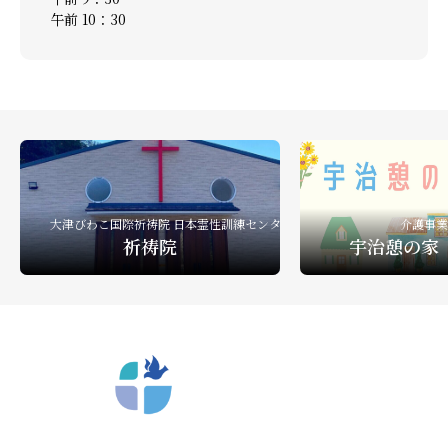
午前 10：30
大津びわこ国際祈祷院 日本霊性訓練センター
介護事業
祈祷院
宇治憩の家
〒612-8404 京都市深草向川原町39-15