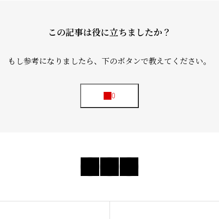
Home
この記事は役に立ちましたか？
教会案内
もし参考になりましたら、下のボタンで教えてください。
礼拝・集
牧師コラ
聖殿建築