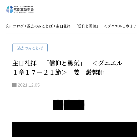
Home
ブログ
過去のみことば
主日礼拝 「信仰と勇気」 ＜ダニエル１章１７
教会案内
過去のみことば
礼拝・集会
主日礼拝 「信仰と勇気」 ＜ダニエル
１章１７－２１節＞ 姜 讃馨師
牧師コラム
2021.12.05
聖殿建築
NPO法人HOPE300
お知らせ・ミッションダイアリー