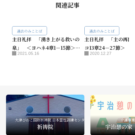
関連記事
過去のみことば
過去のみことば
主日礼拝 「湧き上がる救いの
主日礼拝 「主の再臨
泉」 ＜ヨハネ4章1－15節＞
コ13章24－27節＞ 
2021.05.16
2020.12.27
工藤 弘雄師
大津びわこ国際祈祷院 日本霊性訓練センター
介護事業
祈祷院
宇治憩の家