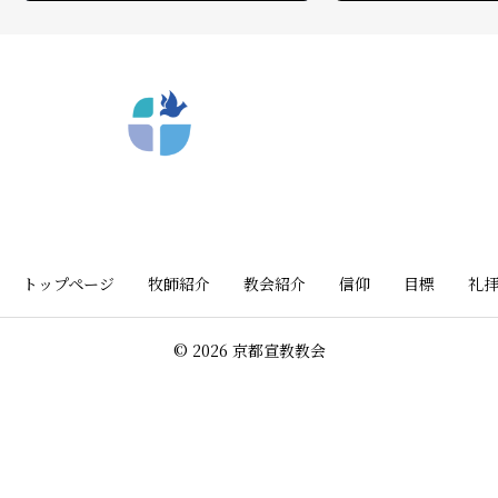
〒612-8404 京都市深草向川原町39-15
トップページ
牧師紹介
教会紹介
信仰
目標
礼
© 2026 京都宣教教会