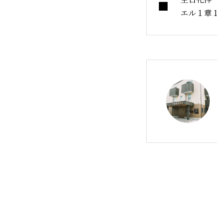
エル１章
師