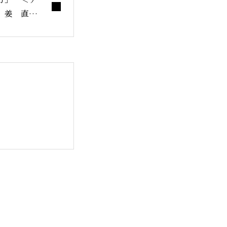
 姜 直子
会
ム