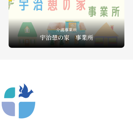
介護事業所
宇治憩の家 事業所
〒612-8404 京都市深草向川原町39-15