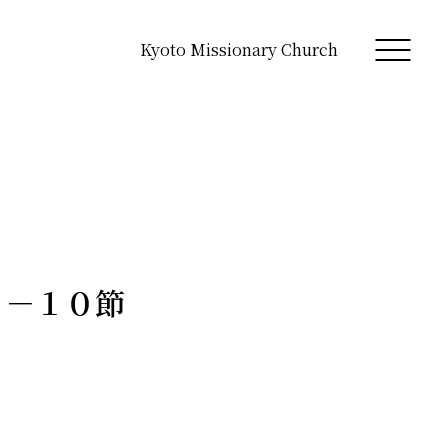
Kyoto Missionary Church
１－１０節