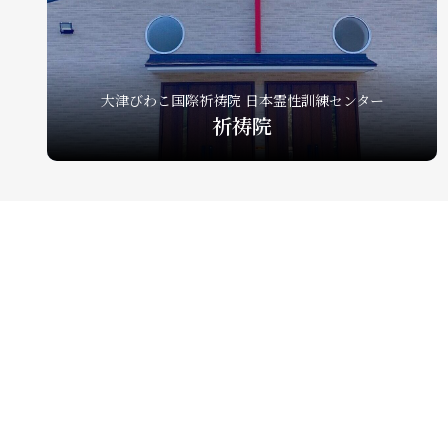
大津びわこ国際祈祷院 日本霊性訓練センター
祈祷院