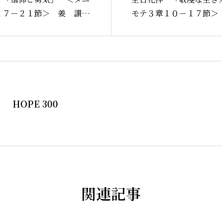
Home
１７－２１節＞ 姜 讃馨
モテ３章１０－１７節＞
師
教会案内
HOPE 300
礼拝・集
牧師コラ
関連記事
聖殿建築