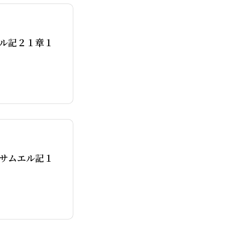
OPE300
ル記２１章１
・ミッションダイアリー
サムエル記１