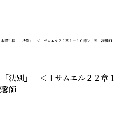
水曜礼拝 「決別」 ＜Ⅰサムエル２２章１－１０節＞ 姜 讃馨師
 「決別」 ＜Ⅰサムエル２２章
讃馨師