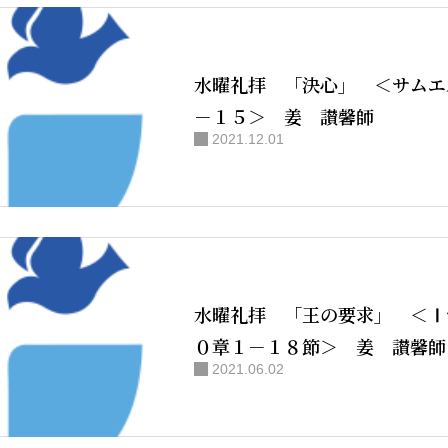
NPO法人H
水曜礼拝 「決心」 ＜サムエ
－１５＞ 姜 讃馨師
2021.12.01
お知らせ
水曜礼拝 「王の要求」 ＜Ⅰ
０章１－１８節＞ 姜 讃馨師
2021.06.02