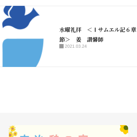
水曜礼拝 ＜Ⅰサムエル記６章
節＞ 姜 讃馨師
2021.03.24